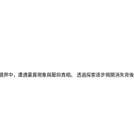
鏡界中，遭遇靈異現象與壓抑真相。 透過探索逐步揭開消失背後