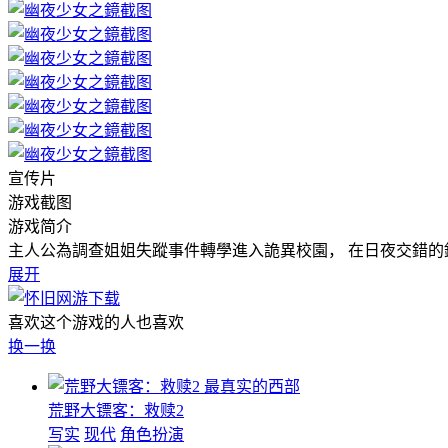
宣传片
游戏截图
游戏简介
主人公為調查姐姐失蹤事件轉學進入詭異校園， 在日夜交錯的
展开
喜欢这个游戏的人也喜欢
换一换
最真实的西部
荒野大镖客：救赎2
写实
现代
角色扮演