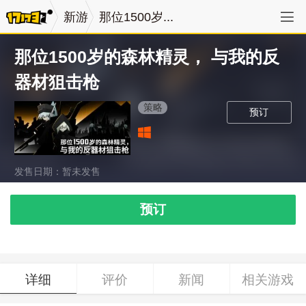
新游
那位1500岁...
那位1500岁的森林精灵， 与我的反
器材狙击枪
策略
预订
发售日期：暂未发售
预订
详细
评价
新闻
相关游戏