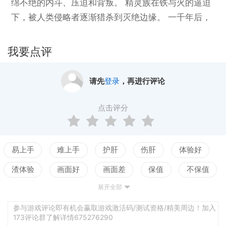
绵不绝的内斗、压迫和背叛。 精灵族在铁与火的逼迫
下，被人类侵略者逐渐猎杀到灭绝边缘。 一千年后，
寥寥无几的精灵幸存者，率领著最後的屠龍小队，为
守护仅存的残林，被迫迎战人类铸造的巨龙。
我要点评
请先
登录
，再进行评论
点击评分
易上手
难上手
护肝
伤肝
体验好
渣体验
画面好
画面差
保值
不保值
展开全部
配置高
配置低
测试
参与游戏评论即有机会赢取游戏激活码/测试资格/精美周边！加入
173评论群了解详情675276290