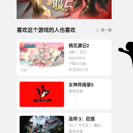
喜欢这个游戏的人也喜欢
换一换
桃花源记2
Q版
玄幻
MMORPG
下载41586
关注280122
无商城开放交易回合
女神异闻录5
网游
角色扮演
巫师 3：狂猎
新时代JRPG的王者
3D
半写实
魔幻
角色扮演