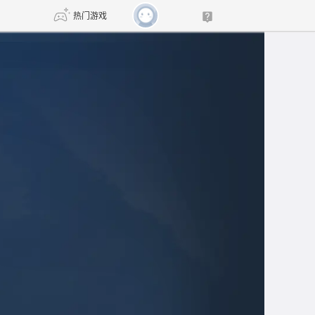
热门游戏
DNF
传奇4
剑网3旗舰版
新天龙八部
自由
诛仙世界
新仙侠5