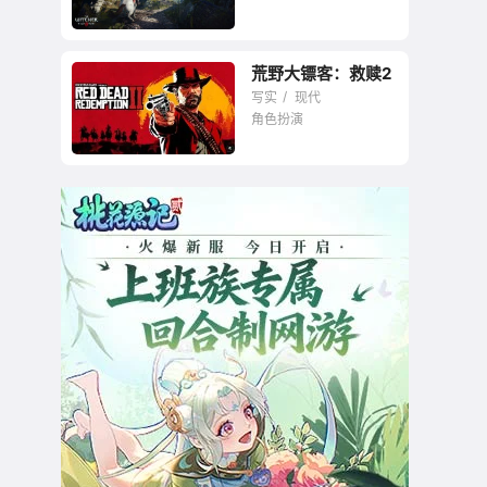
荒野大镖客：救赎2
最卓越的RPG之一
写实
现代
角色扮演
最真实的西部