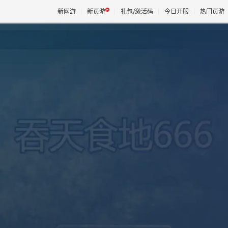
新网游
新页游
礼包/激活码
今日开服
热门页游
魔兽
天堂
王权与