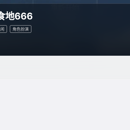
食地666
休闲
角色扮演