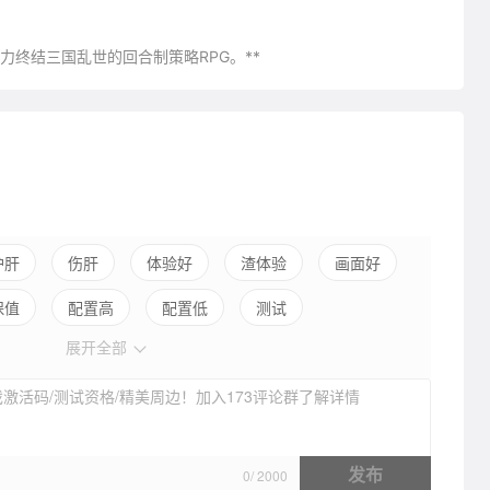
力终结三国乱世的回合制策略RPG。**
护肝
伤肝
体验好
渣体验
画面好
保值
配置高
配置低
测试
展开全部
激活码/测试资格/精美周边！加入173评论群了解详情
发布
0
/
2000