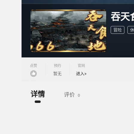
吞天
冒险
点赞
预约
官网
暂无
进入»
详情
评价
0