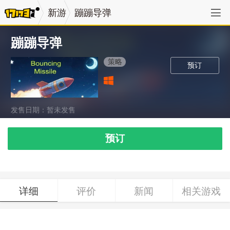
新游
蹦蹦导弹
蹦蹦导弹
策略
预订
发售日期：暂未发售
预订
详细
评价
新闻
相关游戏