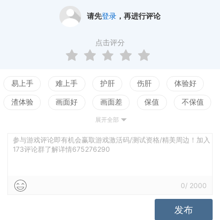
请先
登录
，再进行评论
点击评分
易上手
难上手
护肝
伤肝
体验好
渣体验
画面好
画面差
保值
不保值
展开全部
配置高
配置低
测试
参与游戏评论即有机会赢取游戏激活码/测试资格/精美周边！加入
173评论群了解详情675276290
0
/
2000
发布