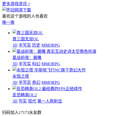
更多游戏资讯 +
喜欢这个游戏的人也喜欢
换一换
真三国无双OL
3D
半写实
历史
MMORPG
真实互动史诗太空角色扮演
星战前夜：晨曦
3D
半写实
科幻
MMORPG
华丽地飞行NC旗下奇幻大作
永恒之塔
3D
半写实
奇幻
MMORPG
最经典的FPS正统续作
反恐精英OL2
3D
写实
现代
第一人称射击
扫码加入17173水友群