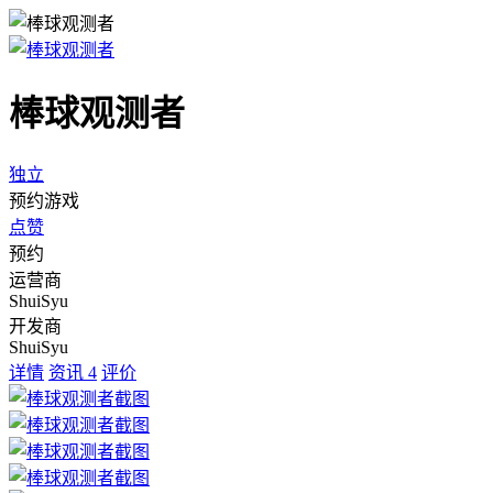
棒球观测者
独立
预约游戏
点赞
预约
运营商
ShuiSyu
开发商
ShuiSyu
详情
资讯
4
评价