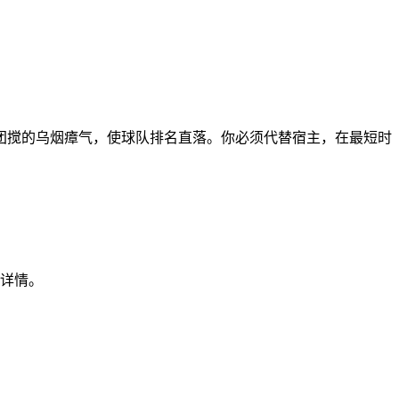
团搅的乌烟瘴气，使球队排名直落。你必须代替宿主，在最短时
看详情。