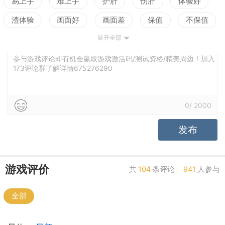
易上手
难上手
护肝
伤肝
体验好
渣体验
画面好
画面差
保值
不保值
展开全部
配置高
配置低
测试
剧情佳
剧情差
引导清晰
引导混乱
平衡佳
平衡差
参与游戏评论即有机会赢取游戏激活码/测试资格/精美周边！加入
173评论群了解详情675276290
高自由
低自由
0
/
2000
发布
游戏评价
共
104
条评论
941
人参与
全部