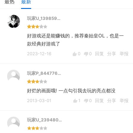
最热
最新
玩家U_139859…
好游戏还是能赚钱的，推荐秦始皇OL，也是一
款经典好游戏了
2023-12-16
0
0
回复
分享
举报
玩家P_844776…
好烂的画面哦! 一点勾引我去玩的亮点都没
2013-03-01
1
0
回复
分享
举报
玩家U_239480…