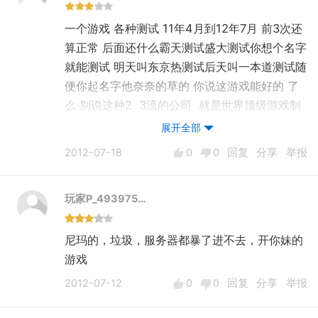
一个游戏 各种测试 11年4月到12年7月 前3次还
算正常 后面还什么霸天测试盛大测试你想个名字
就能测试 明天叫东京热测试后天叫一本道测试随
便你起名字他奈奈的草的 你说这游戏能好的 了
么·别说这种2 3流的公司 就是世界顶级游戏制
作商 他要敢不停的对外测试 我 敢说那游戏 也好
展开全部
不到哪去 好的团队在内部基本就应该把基本问
2012-07-18
0
0
回复
分享
举报
题就该解决了 根本用不到玩家来提什么所谓的
已经，我们就是来 玩的 非专业的 叫大伙来测
玩家P_493975…
试搞的好像个个都是测试精英 有意见你们也不一
定改正 测试期间国家不收税的 但是你们的商城
是开放的而且还那么贵 物价局管不管虚拟商品这
尼玛的，垃圾，服务器都暴了进不去，开你妹的
个我不知道耶不懂 但是收费要合理啊 这算钻
游戏
国家空子吧 司马昭之心啊 居心叵测 大伙都不
2012-07-12
0
0
回复
分享
举报
是傻子· 玩家和运营商是 需要一个平衡点 但是
由商家掌握的 所以请各位老总们 长点心吧······