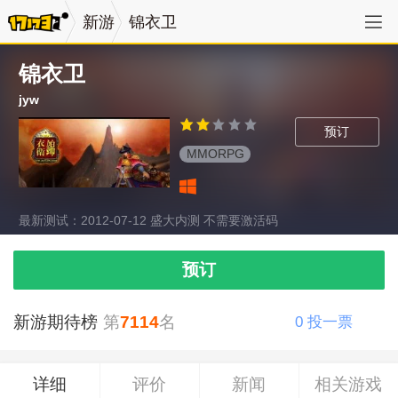
新游
锦衣卫
锦衣卫
jyw
预订
MMORPG
最新测试：2012-07-12 盛大内测 不需要激活码
预订
新游期待榜
第
7114
名
0
投一票
详细
评价
新闻
相关游戏