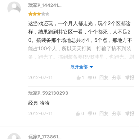
玩家P_144241…
·
这游戏还玩，一个月人都走光，玩个2个区都这
样，结果跑到其它区一看，个个都死，人不足2
0。搞装备那个场地总共才4，5个点，那地方不
能占100个人，所以天天打架，打输了搞不到装
备，跑光了。搞到装备要RMB冲星，也跑光。刷
游戏B300万100YB，难刷。关键是人走了，玩
展开全部
毛了，一个月开个新区，开个区开个死。哈哈
2012-07-11
1
0
回复
分享
举报
玩家P_592130293
经典 哈哈
2012-07-11
0
0
回复
分享
举报
玩家P_173861…