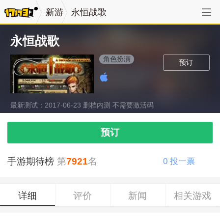
新游
永恒战歌
永恒战歌
角色扮演
预订
最新测试：2017-06-23 删档内测 不需要激活码
预订
手游期待榜
第
7921
名
0
投一票
详细
评价
新闻
相关游戏