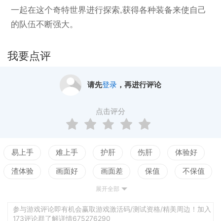
一起在这个奇特世界进行探索,获得各种装备来使自己
的队伍不断强大。
我要点评
请先
登录
，再进行评论
点击评分
易上手
难上手
护肝
伤肝
体验好
渣体验
画面好
画面差
保值
不保值
展开全部
配置高
配置低
测试
参与游戏评论即有机会赢取游戏激活码/测试资格/精美周边！加入
173评论群了解详情675276290