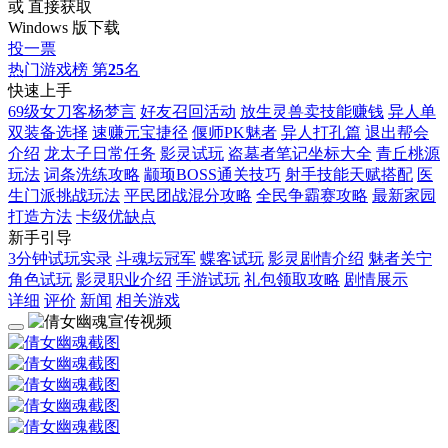
或 直接获取
Windows 版下载
投一票
热门游戏榜
第
25
名
快速上手
69级女刀客杨梦言
好友召回活动
放生灵兽卖技能赚钱
异人单
双装备选择
速赚元宝捷径
偃师PK魅者
异人打孔篇
退出帮会
介绍
龙太子日常任务
影灵试玩
盗墓者笔记坐标大全
青丘桃源
玩法
词条洗练攻略
颛顼BOSS通关技巧
射手技能天赋搭配
医
生门派挑战玩法
平民团战混分攻略
全民争霸赛攻略
最新家园
打造方法
卡级优缺点
新手引导
3分钟试玩实录
斗魂坛冠军
蝶客试玩
影灵剧情介绍
魅者关宁
角色试玩
影灵职业介绍
手游试玩
礼包领取攻略
剧情展示
详细
评价
新闻
相关游戏