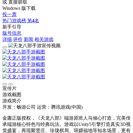
或 直接获取
Windows 版下载
投一票
热门游戏榜
第
4
名
新手引导
版号信息
详细
评价
新闻
相关游戏
宣传片
游戏截图
游戏简介
开发：畅游公司
运营：腾讯游戏(中国)
金庸正版授权，《天龙八部》端游原班人马倾心打造，完美传
承端游核心特色与经典玩法。游戏以Unity5引擎打造真实3D视
觉盛宴，再现聚贤庄、珍珑棋局、琅嬛福地等知名场景，更有