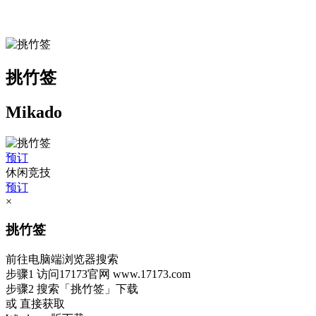
挑竹签
Mikado
预订
休闲竞技
预订
×
挑竹签
前往电脑端浏览器搜索
步骤1
访问17173官网
www.17173.com
步骤2
搜索
「挑竹签」
下载
或 直接获取