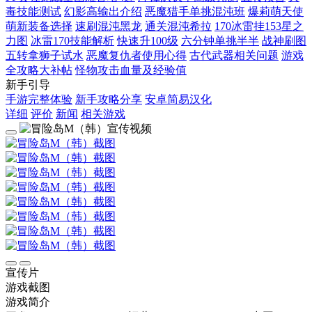
毒技能测试
幻影高输出介绍
恶魔猎手单挑混沌班
爆莉萌天使
萌新装备选择
速刷混沌黑龙
通关混沌希拉
170冰雷挂153星之
力图
冰雷170技能解析
快速升100级
六分钟单挑半半
战神刷图
五转拿狮子试水
恶魔复仇者使用心得
古代武器相关问题
游戏
全攻略大补帖
怪物攻击血量及经验值
新手引导
手游完整体验
新手攻略分享
安卓简易汉化
详细
评价
新闻
相关游戏
宣传片
游戏截图
游戏简介