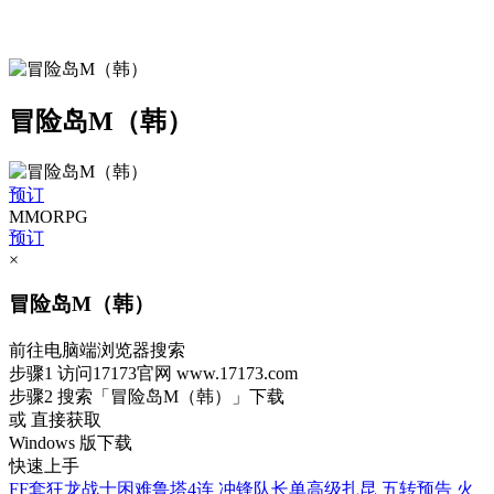
冒险岛M（韩）
预订
MMORPG
预订
×
冒险岛M（韩）
前往电脑端浏览器搜索
步骤1
访问17173官网
www.17173.com
步骤2
搜索
「冒险岛M（韩）」
下载
或 直接获取
Windows 版下载
快速上手
FF套狂龙战士困难鲁塔4连
冲锋队长单高级扎昆
五转预告
火