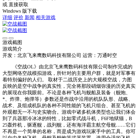
或 直接获取
Windows 版下载
详细
评价
新闻
相关游戏
游戏截图
游戏简介
开发：北京飞来鹰数码科技有限公司
运营：万通时空
《空战OL》由北京飞来鹰数码科技有限公司制作完成的
大型网络空战模拟游戏，所针对的主要用户群，就是对军事有
着特别偏好的人们。 取材于二战历史上的大规模空战，力图
反映的是空中战争的真实性，完全将那段硝烟弥漫的历史真实
的展现在你我眼前。不论是各种飞机与舰船及装备（舰炮、
*、炸弹、炮弹等）参数还是作战中沿用的机队队形、战略、
战术、及组成机队的各种不同性能的飞机只组合、甚至飞机的
外观都无一不与史实吻合。游戏中诸多机体类型也让我们体会
到了兵器那冷冰冰的特性，比如零式战斗机，F6F地狱猫，B
25轰炸机，驱逐舰，战列舰，还有海洋霸主航空母舰……它们
不再是一个简单的名称，而是成为游戏玩家手中的工具。你可
以自由各种飞机、母舰及舰炮等武器装置，选用合适的飞机，