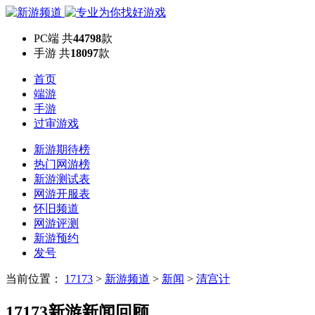
PC端
共
44798
款
手游
共
18097
款
首页
端游
手游
过审游戏
新游期待榜
热门网游榜
新游测试表
网游开服表
怀旧频道
网游评测
新游预约
发号
当前位置：
17173
>
新游频道
>
新闻
>
清宫计
17173新游新闻回顾