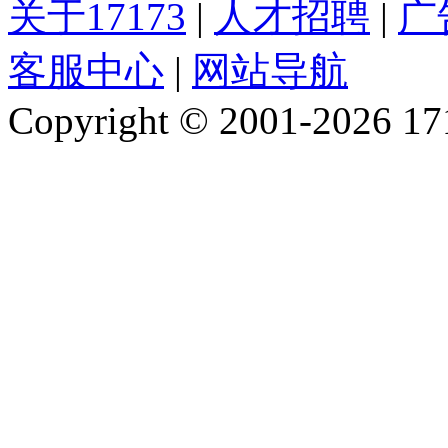
关于17173
|
人才招聘
|
广
客服中心
|
网站导航
Copyright © 2001-2026 1717