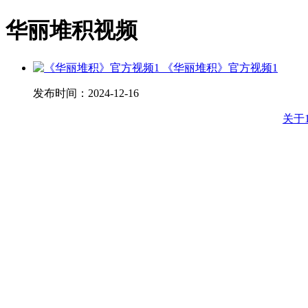
华丽堆积视频
《华丽堆积》官方视频1
发布时间：
2024-12-16
关于1