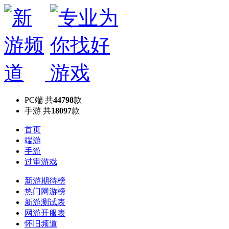
PC端
共
44798
款
手游
共
18097
款
首页
端游
手游
过审游戏
新游期待榜
热门网游榜
新游测试表
网游开服表
怀旧频道