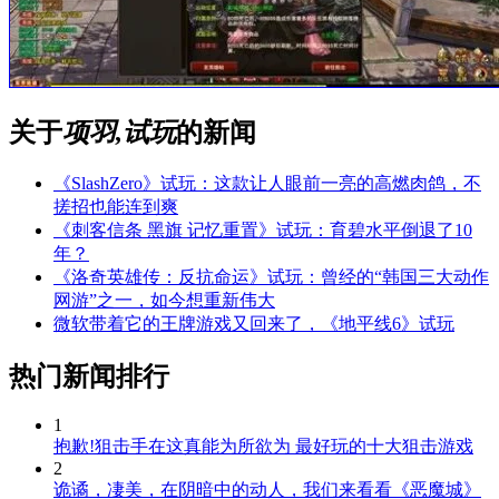
关于
项羽,试玩
的新闻
《SlashZero》试玩：这款让人眼前一亮的高燃肉鸽，不
搓招也能连到爽
《刺客信条 黑旗 记忆重置》试玩：育碧水平倒退了10
年？
《洛奇英雄传：反抗命运》试玩：曾经的“韩国三大动作
网游”之一，如今想重新伟大
微软带着它的王牌游戏又回来了，《地平线6》试玩
热门新闻排行
1
抱歉!狙击手在这真能为所欲为 最好玩的十大狙击游戏
2
诡谲，凄美，在阴暗中的动人，我们来看看《恶魔城》