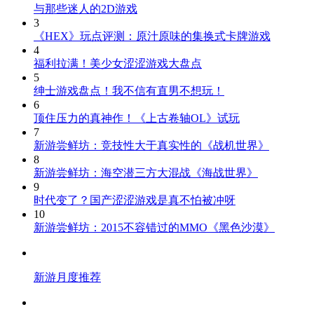
与那些迷人的2D游戏
3
《HEX》玩点评测：原汁原味的集换式卡牌游戏
4
福利拉满！美少女涩涩游戏大盘点
5
绅士游戏盘点！我不信有直男不想玩！
6
顶住压力的真神作！《上古卷轴OL》试玩
7
新游尝鲜坊：竞技性大于真实性的《战机世界》
8
新游尝鲜坊：海空潜三方大混战《海战世界》
9
时代变了？国产涩涩游戏是真不怕被冲呀
10
新游尝鲜坊：2015不容错过的MMO《黑色沙漠》
新游月度推荐