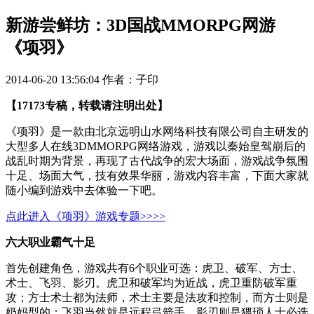
新游尝鲜坊：3D国战MMORPG网游
《项羽》
2014-06-20 13:56:04
作者：子印
【17173专稿，转载请注明出处】
《项羽》是一款由北京远明山水网络科技有限公司自主研发的
大型多人在线3DMMORPG网络游戏，游戏以秦始皇驾崩后的
战乱时期为背景，再现了古代战争的宏大场面，游戏战争氛围
十足、场面大气，技有效果华丽，游戏内容丰富，下面大家就
随小编到游戏中去体验一下吧。
点此进入《项羽》游戏专题>>>>
六大职业霸气十足
首先创建角色，游戏共有6个职业可选：虎卫、破军、方士、
术士、飞羽、影刃。虎卫和破军均为近战，虎卫重防破军重
攻；方士术士都为法师，术士主要是法攻和控制，而方士则是
奶妈型的；飞羽当然就是远程弓箭手，影刃则是猥琐人士必选