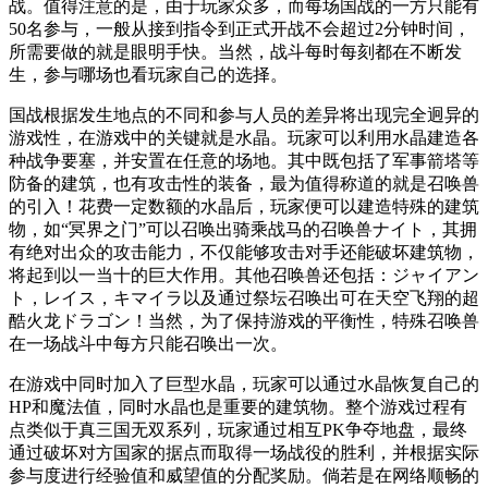
战。值得注意的是，由于玩家众多，而每场国战的一方只能有
50名参与，一般从接到指令到正式开战不会超过2分钟时间，
所需要做的就是眼明手快。当然，战斗每时每刻都在不断发
生，参与哪场也看玩家自己的选择。
国战根据发生地点的不同和参与人员的差异将出现完全迥异的
游戏性，在游戏中的关键就是水晶。玩家可以利用水晶建造各
种战争要塞，并安置在任意的场地。其中既包括了军事箭塔等
防备的建筑，也有攻击性的装备，最为值得称道的就是召唤兽
的引入！花费一定数额的水晶后，玩家便可以建造特殊的建筑
物，如“冥界之门”可以召唤出骑乘战马的召唤兽ナイト，其拥
有绝对出众的攻击能力，不仅能够攻击对手还能破坏建筑物，
将起到以一当十的巨大作用。其他召唤兽还包括：ジャイアン
ト，レイス，キマイラ以及通过祭坛召唤出可在天空飞翔的超
酷火龙ドラゴン！当然，为了保持游戏的平衡性，特殊召唤兽
在一场战斗中每方只能召唤出一次。
在游戏中同时加入了巨型水晶，玩家可以通过水晶恢复自己的
HP和魔法值，同时水晶也是重要的建筑物。整个游戏过程有
点类似于真三国无双系列，玩家通过相互PK争夺地盘，最终
通过破坏对方国家的据点而取得一场战役的胜利，并根据实际
参与度进行经验值和威望值的分配奖励。倘若是在网络顺畅的