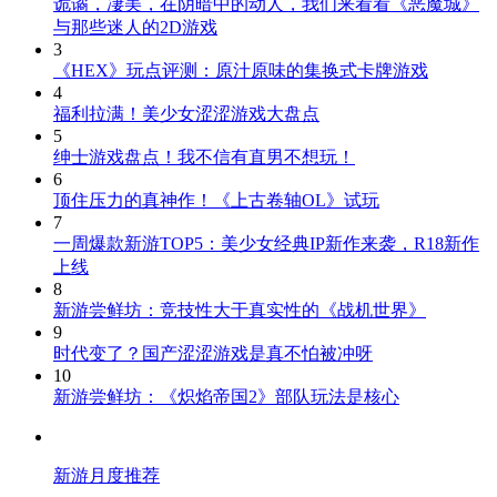
诡谲，凄美，在阴暗中的动人，我们来看看《恶魔城》
与那些迷人的2D游戏
3
《HEX》玩点评测：原汁原味的集换式卡牌游戏
4
福利拉满！美少女涩涩游戏大盘点
5
绅士游戏盘点！我不信有直男不想玩！
6
顶住压力的真神作！《上古卷轴OL》试玩
7
一周爆款新游TOP5：美少女经典IP新作来袭，R18新作
上线
8
新游尝鲜坊：竞技性大于真实性的《战机世界》
9
时代变了？国产涩涩游戏是真不怕被冲呀
10
新游尝鲜坊：《炽焰帝国2》部队玩法是核心
新游月度推荐