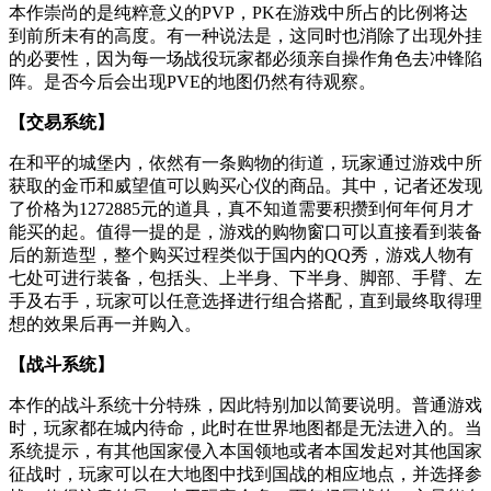
本作崇尚的是纯粹意义的PVP，PK在游戏中所占的比例将达
到前所未有的高度。有一种说法是，这同时也消除了出现外挂
的必要性，因为每一场战役玩家都必须亲自操作角色去冲锋陷
阵。是否今后会出现PVE的地图仍然有待观察。
【交易系统】
在和平的城堡内，依然有一条购物的街道，玩家通过游戏中所
获取的金币和威望值可以购买心仪的商品。其中，记者还发现
了价格为1272885元的道具，真不知道需要积攒到何年何月才
能买的起。值得一提的是，游戏的购物窗口可以直接看到装备
后的新造型，整个购买过程类似于国内的QQ秀，游戏人物有
七处可进行装备，包括头、上半身、下半身、脚部、手臂、左
手及右手，玩家可以任意选择进行组合搭配，直到最终取得理
想的效果后再一并购入。
【战斗系统】
本作的战斗系统十分特殊，因此特别加以简要说明。普通游戏
时，玩家都在城内待命，此时在世界地图都是无法进入的。当
系统提示，有其他国家侵入本国领地或者本国发起对其他国家
征战时，玩家可以在大地图中找到国战的相应地点，并选择参