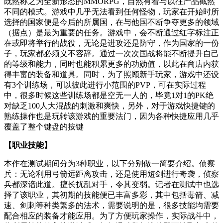
既然称之为全新形态的MMORPG，自然有着与以往产品截然
不同的模式。游戏中几乎无法看到任何怪物，玩家在开始时所
选择的国家便是今后的所属国，在与他国不断争夺更多的领域
（据点）是最为重要的任务。游戏中，会不断通过红字标注正
在或即将举行的战役，无论是进攻还是防守，作为国家的一份
子，玩家都必须义不容辞。通过一次次国战将能不断提升自己
的等级和能力，同时也能积累更多的功勋值，以此在商店内获
得丰富的装备和道具。同时，为了照顾新手玩家，游戏中还设
有3个训练场，可以彼此进行小范围的PVP，可在实际过程
中，很多时候这些训练场都是空无一人的，毕竟1对1的PK绝
对缺乏100人大混战的刺激和爽快，另外，对于游戏快捷键的
熟练操作也是玩转该游戏的重要法门，因为各种快捷应用几乎
覆盖了整个键盘的按键
【职业技能】
本作在测试期间分为3种职业，以下分别做一简要介绍。侦察
兵：无论利用弓箭远距离攻击，还是使用短剑进行奇袭，侦察
兵都深谙此道。擅长扰乱对手，令其变弱。记者在测试中也选
择了该职业，其初期的技能便已丰富多彩，其中包括毒箭、减
速、剑刺等种类繁多的法术，需要说明的是，很多技能均需要
配合相应的装备才能应用。为了方便玩家操作，实际战斗中，