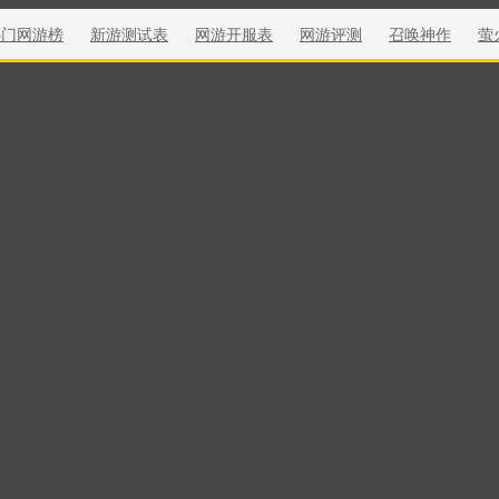
热门网游榜
新游测试表
网游开服表
网游评测
召唤神作
萤