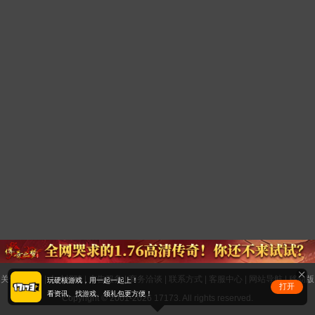
关于17173
|
人才招聘
|
广告服务
|
商务洽谈
|
联系方式
|
客服中心
|
网站导航
|
移动版
玩硬核游戏，用一起一起上！
打开
看资讯、找游戏、领礼包更方便！
Copyright © 2001-2026 17173. All rights reserved.