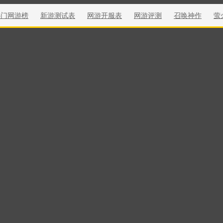
热门网游榜
新游测试表
网游开服表
网游评测
召唤神作
萤