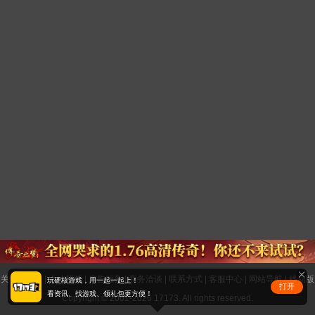
关于17173
|
人才招聘
|
广告服务
|
商务洽谈
|
联系方式
|
客服中心
|
网站导航
|
移动版
玩硬核游戏，用一起一起上！
打开
看资讯、找游戏、领礼包更方便！
Copyright © 2001-2026 17173. All rights reserved.