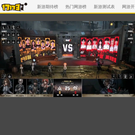
新游期待榜
热门网游榜
新游测试表
网游开