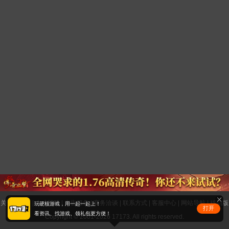
关于17173
|
人才招聘
|
广告服务
|
商务洽谈
|
联系方式
|
客服中心
|
网站导航
|
移动版
玩硬核游戏，用一起一起上！
打开
看资讯、找游戏、领礼包更方便！
Copyright © 2001-2026 17173. All rights reserved.