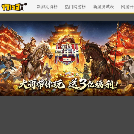
新游期待榜
热门网游榜
新游测试表
网游开