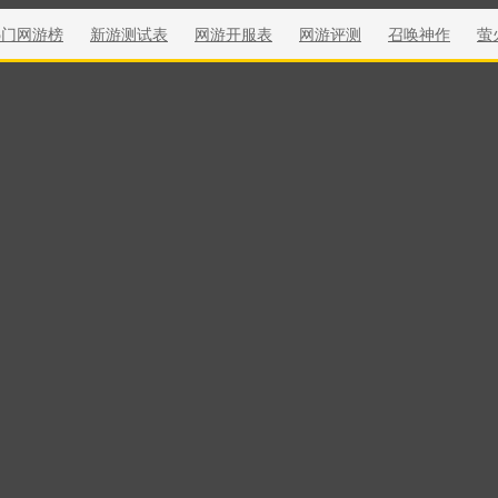
热门网游榜
新游测试表
网游开服表
网游评测
召唤神作
萤