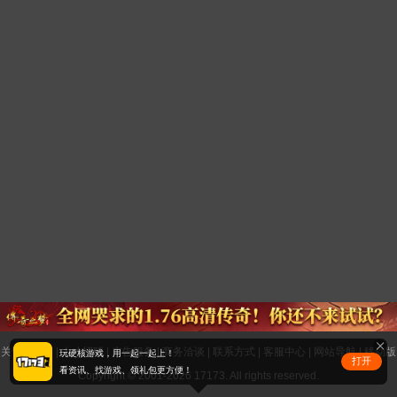
关于17173
|
人才招聘
|
广告服务
|
商务洽谈
|
联系方式
|
客服中心
|
网站导航
|
移动版
玩硬核游戏，用一起一起上！
打开
看资讯、找游戏、领礼包更方便！
Copyright © 2001-2026 17173. All rights reserved.