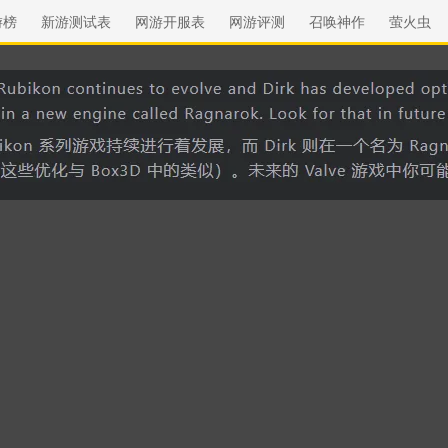
游榜
新游测试表
网游开服表
网游评测
召唤神作
萤火虫