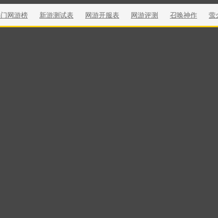
热门网游榜
新游测试表
网游开服表
网游评测
召唤神作
萤