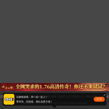
关于17173
|
人才招聘
|
广告服务
|
商务洽谈
|
联系方式
|
客服中心
|
网站导航
|
移动版
玩硬核游戏，用一起一起上！
打开
看资讯、找游戏、领礼包更方便！
Copyright © 2001-2026 17173. All rights reserved.