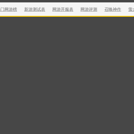
热门网游榜
新游测试表
网游开服表
网游评测
召唤神作
萤