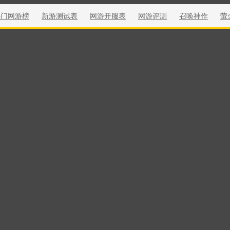
热门网游榜
新游测试表
网游开服表
网游评测
召唤神作
萤