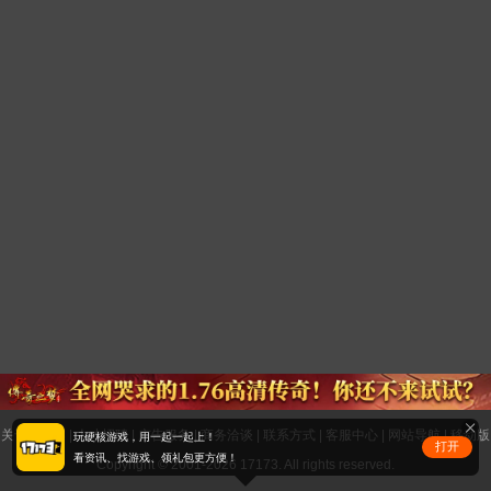
关于17173
|
人才招聘
|
广告服务
|
商务洽谈
|
联系方式
|
客服中心
|
网站导航
|
移动版
玩硬核游戏，用一起一起上！
打开
看资讯、找游戏、领礼包更方便！
Copyright © 2001-2026 17173. All rights reserved.