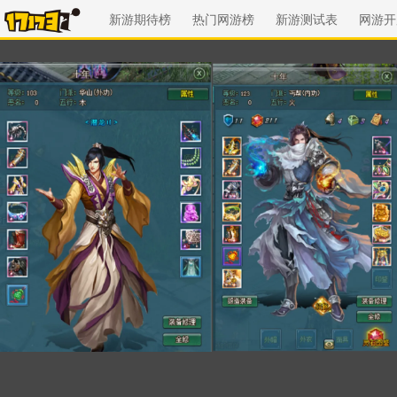
新游期待榜
热门网游榜
新游测试表
网游开