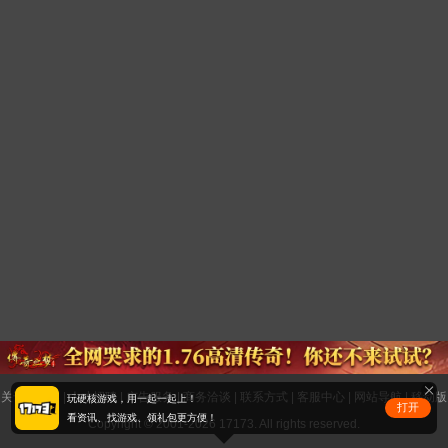
关于17173
|
人才招聘
|
广告服务
|
商务洽谈
|
联系方式
|
客服中心
|
网站导航
|
移动版
玩硬核游戏，用一起一起上！
打开
看资讯、找游戏、领礼包更方便！
Copyright © 2001-2026 17173. All rights reserved.