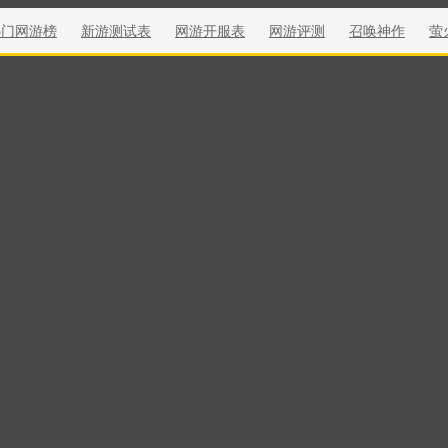
热门网游榜
新游测试表
网游开服表
网游评测
召唤神作
萤