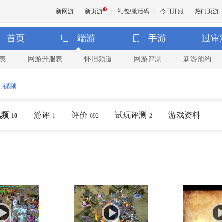
新网游
新页游
礼包/激活码
今日开服
热门页游
首页
端游
手游
过审
表
网游开服表
怀旧频道
网游评测
新游预约
魔兽
剑视频
天堂
视频
游评
评价
试玩评测
游戏资料
10
1
692
2
王权与