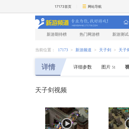
17173首页
网站导航
新游期待榜
热门网游榜
新游测试
当前位置：
17173
>
新游频道
>
天子剑
>
天子
详情
详细参数
图片
51
天子剑视频