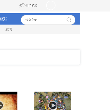
热门游戏
游戏
发号
DNF
传奇4
剑网3旗舰版
新天龙八部
自由
诛仙世界
新仙侠5