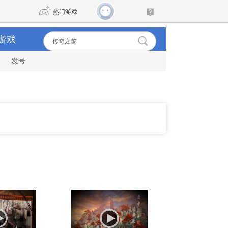
热门游戏
游戏
发号
DNF
传奇4
剑网3旗舰版
新天龙八部
自由
诛仙世界
新仙侠5