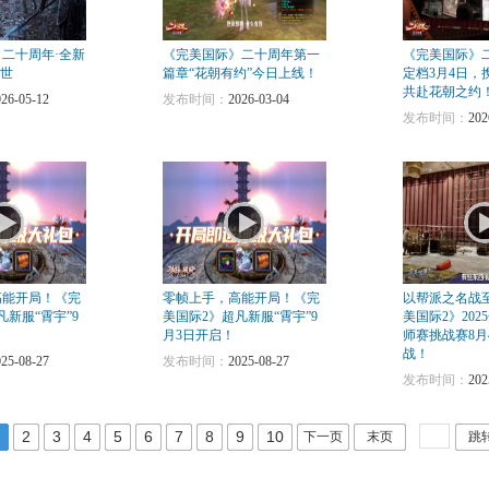
二十周年·全新
《完美国际》二十周年第一
《完美国际》
降世
篇章“花朝有约”今日上线！
定档3月4日，
共赴花朝之约
026-05-12
发布时间：
2026-03-04
发布时间：
202
高能开局！《完
零帧上手，高能开局！《完
以帮派之名战
凡新服“霄宇”9
美国际2》超凡新服“霄宇”9
美国际2》20
月3日开启！
师赛挑战赛8月
战！
025-08-27
发布时间：
2025-08-27
发布时间：
202
2
3
4
5
6
7
8
9
10
下一页
末页
跳