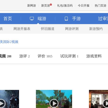
新网游
新页游
礼包/激活码
今日开服
热门页游
首页
端游
手游
过审
表
网游开服表
怀旧频道
网游评测
新游预约
魔兽
美国际2视频
天堂
视频
游评
评价
试玩评测
游戏资料
288
2
1015
1
王权与