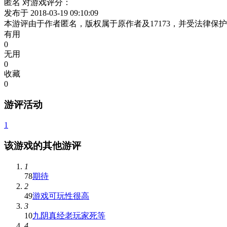
匿名
对游戏评分：
发布于 2018-03-19 09:10:09
本游评由于作者匿名，版权属于原作者及17173，并受法律
有用
0
无用
0
收藏
0
游评活动
1
该游戏的其他游评
1
78
期待
2
49
游戏可玩性很高
3
10
九阴真经老玩家死等
4