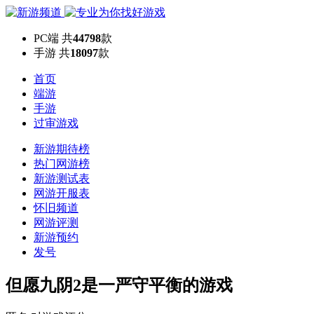
PC端
共
44798
款
手游
共
18097
款
首页
端游
手游
过审游戏
新游期待榜
热门网游榜
新游测试表
网游开服表
怀旧频道
网游评测
新游预约
发号
但愿九阴2是一严守平衡的游戏