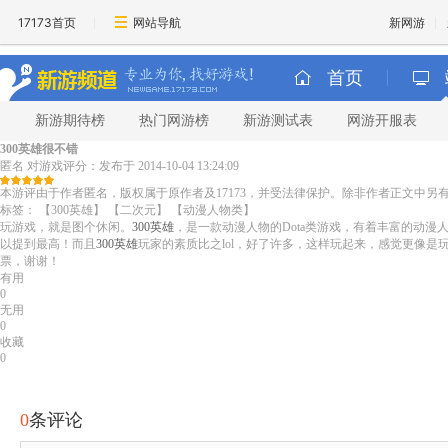
17173首页
网站导航
新网游
首页
新游期待榜
热门网游榜
新游测试表
网游开服表
300英雄很不错
匿名
对游戏评分：
发布于 2014-10-04 13:24:09
本游评由于作者匿名，版权属于原作者及17173，并受法律保护。除非作者正文中
标签：
【300英雄】
【二次元】
【动漫人物类】
玩游戏，就是图个休闲。
300英雄
，是一款动漫人物的Dota类游戏，有着丰富的动
以提到最高！而且
300英雄
玩家的素质比之lol，好了许多，这样玩起来，感觉更像是玩
票，谢谢！
有用
0
无用
0
收藏
0
0
条评论