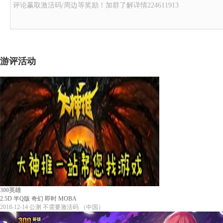
评论赢取激活码/周边等奖励！加群了解详情224611913
游评活动
300英雄
2.5D
半Q版
奇幻
即时
MOBA
2018-12-14
公测
不需要激活码
（中国）