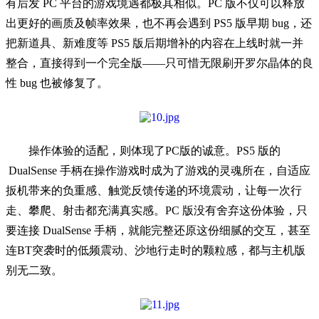
有后发 PC 平台的游戏境遇都极其相似。PC 版不仅可以释放
出更好的画质及帧率效果，也不再会遇到 PS5 版早期 bug，还
把新道具、新难度等 PS5 版后期增补的内容在上线时就一并
整合，直接得到一个完全版——只可惜无限刷开罗尔晶体的良
性 bug 也被修复了。
操作体验的适配，则体现了PC版的诚意。PS5 版的
DualSense 手柄在操作游戏时成为了游戏的灵魂所在，自适应
扳机带来的负重感、触觉反馈传递的环境震动，让每一次行
走、攀爬、射击都充满真实感。PC 版没有舍弃这份体验，只
要连接 DualSense 手柄，就能完整还原这份细腻的交互，甚至
连BT突袭时的低频震动、沙地行走时的颗粒感，都与主机版
别无二致。