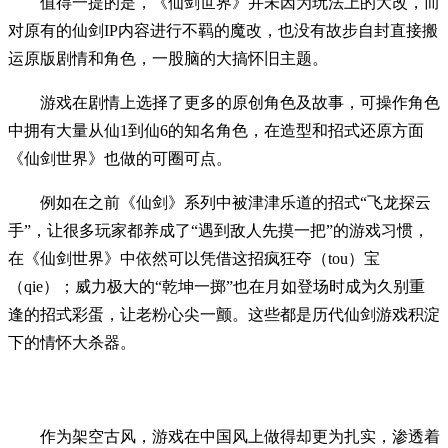
值得一提的是，《仙剑世界》并未因为玩法上的大改，而
对原有的仙剑IP内容进行不羁的魔改，也没有故步自封直接搬
运原版剧情和角色，一股脑的大搞怀旧主题。
游戏在剧情上选择了更多的原创角色及故事，可操作角色
中拥有大量从仙1到仙6的知名角色，在造型和招式还原方面
《仙剑世界》也做的可圈可点。
例如在之前《仙剑》系列中被津津乐道的招式“飞龙探云
手”，让很多玩家都养成了“遇到敌人先摸一把”的游戏习惯，
在《仙剑世界》中依然可以凭借这招疯狂夺（tou）宝
（qie）；威力极大的“乾坤一掷”也在月如登场时成为久别重
逢的招式彩蛋，让老粉心尖一颤。这些都是历代仙剑游戏积淀
下的情怀大杀器。
作为架空古风，游戏在中国风上做得却更为扎实，渗透着