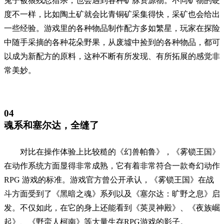
兔子被狼残忍猎杀，也会遇到各种矿脉资源物。不同矿物的硬
度不一样，比如陶土矿就会比青铜矿采集得快，采矿也会给出
一些经验。游戏里的各种物品制作配方多如繁星，玩家在探险
中随手采摘的各种花朵野果，从废墟中捡到的各种物品，都可
以成为新配方的原料，这种不断有所发现、有所拓展的感觉非
常美妙。
04
魂系和塞尔达，全缝了
对比在操作体验上比较糙的《幻兽帕鲁》，《雾锁王国》
在动作系统方面显得非常成熟，它有着非常符合一款奇幻动作
RPG 游戏的标准。游戏官方曾公开承认，《雾锁王国》在战
斗方面受到了《黑暗之魂》系列以及《塞尔达：旷野之息》启
发。不仅如此，在它的身上还能看到《英灵神殿》、《夜族崛
起》、《野蛮人柯南》等大量生存RPG游戏的影子。