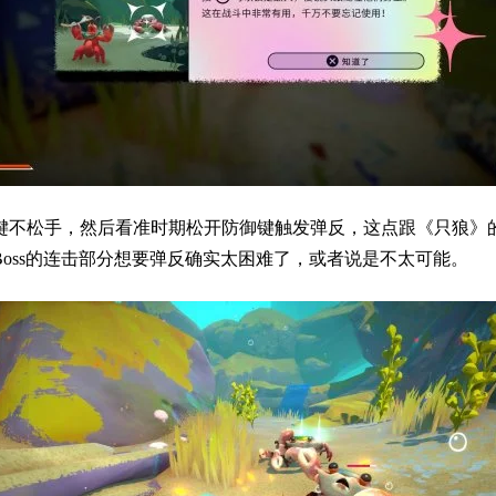
键不松手，然后看准时期松开防御键触发弹反，这点跟《只狼》
oss的连击部分想要弹反确实太困难了，或者说是不太可能。