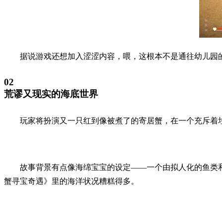
据说游戏还想加入涩涩内容，喂，这根本不是通往幼儿园
02
荒谬又现实的海底世界
玩家将扮演又一只红到像被煮了的寄居蟹，在一个充斥着
故事背景有点像海绵宝宝的设定——一个由拟人化的鱼类
蟹寻宝奇遇》里的海洋状况糟糕得多。