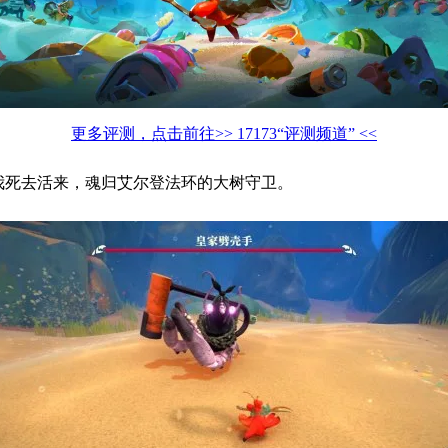
更多评测，点击前往>> 17173“评测频道” <<
得我死去活来，魂归艾尔登法环的大树守卫。