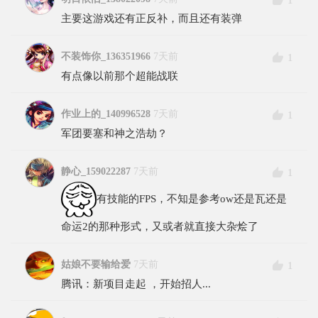
主要这游戏还有正反补，而且还有装弹
不装饰你_136351966
7天前
1
有点像以前那个超能战联
作业上的_140996528
7天前
1
军团要塞和神之浩劫？
静心_159022287
7天前
1
有技能的FPS，不知是参考ow还是瓦还是
命运2的那种形式，又或者就直接大杂烩了
姑娘不要输给爱
7天前
1
腾讯：新项目走起 ，开始招人...