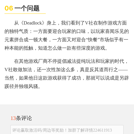
06
一个问题
从《Deadlock》身上，我们看到了V社在制作游戏方面
的独特气质：一方面要迎合玩家的口味，以玩家喜闻乐见的
元素拼合成一顿大餐，一方面又对迎合“快餐”市场似乎有一
种本能的抵触，知道怎么做一款有些深度的游戏。
在其他游戏厂商不停提倡减法提纯玩法和玩家的时代，
V社敢做加法，还一次性加这么多，真是反其道而行之——
当然，如果他日这款游戏获得了成功，那就可以说成是另辟
蹊径并独领风骚。
13
条评论
评论赢取激活码/周边等奖励！加群了解详情224611913