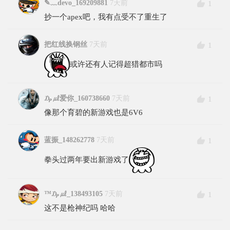
✎﹏devo_169209881
7天前
1
抄一个apex吧，我有点受不了重生了
把红线换钢丝
7天前
1
或许还有人记得超猎都市吗
₯㎕爱你_160738660
7天前
1
像那个育碧的新游戏也是6V6
蓝振_148262778
7天前
1
拳头过两年要出新游戏了
™₯㎕_138493105
7天前
1
这不是枪神纪吗 哈哈