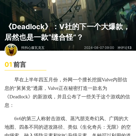
《Deadlock》：V社的下一个大爆款，
居然也是一款“缝合怪”？
抖抖心腹瓦克五
2024-08-07 09:00
神评论
13
01
前言
早在上半年四五月份，外网一个擅长挖掘Valve内部信
息的“舅舅党”透露，Valve正在秘密打造一款名为
《Deadlock》的新游戏，并且公布了一些关于这个游戏的信
息：
6v6的第三人称射击游戏、蒸汽朋克奇幻风、广阔的大
地图、四条不同的进攻路径、类似《生化奇兵：无限》的空
中绳索、融入塔防元素和RPG升级元素、各种可以利用的道