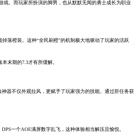
入游戏。而玩家所扮演的脚男，也从默默无闻的勇士成长为职业
掉落橙装。这种“全民刷橙”的机制极大地驱动了玩家的活跃
本末期的7.3才有所缓解。
典神器不仅外观拉风，更赋予了玩家强力的技能。通过肝任务获
DPS一个AOE满屏数字乱飞，这种体验相当解压且愉悦。