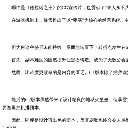
哪怕是《德拉诺之王》的CG宣传片，也贡献了“兽人永不为
在游戏机制上，暴雪推出了以“要塞”为核心的经营系统，
但为何这种盛景未能持续，反而急转直下？转折点发生在6.
首先，副本难度的陡然提升让黑石铸造厂成为了无数公会
然而，比难度更致命的是内容的匮乏。6.1版本除了拯救
随后的6.2版本虽然带来了设计精良的地狱火堡垒，但暴
要塞里挂机排团本。
因此，即便是设计再出色的团本，反复刷取也终会令人感