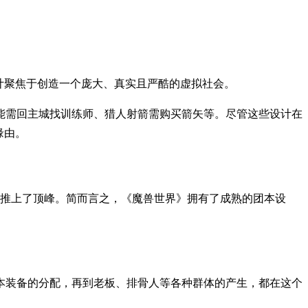
设计聚焦于创造一个庞大、真实且严酷的虚拟社会。
能需回主城找训练师、猎人射箭需购买箭矢等。尽管这些设计在
缘由。
系推上了顶峰。简而言之，《魔兽世界》拥有了成熟的团本设
本装备的分配，再到老板、排骨人等各种群体的产生，都在这个