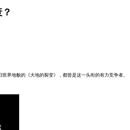
衰？
旧世界地貌的《大地的裂变》，都曾是这一头衔的有力竞争者。