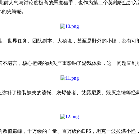
如此前人气与讨论度极高的恶魔猎手，也作为第二个英雄职业加
比的史诗感。
性。世界任务、团队副本、大秘境，甚至是野外的小怪，都有可能
不堪言，核心橙装的缺失严重影响了游戏体验，这一问题直到版
度上弥补了橙装缺失的遗憾。灰烬使者、艾露尼恩、毁灭之锤等经
数值巅峰，千万级的血量、百万级的DPS，坦克一波拉满小怪，