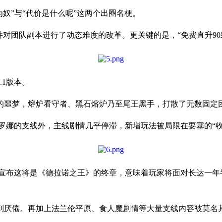
奴”与“代价是什么呢”这两个出圈名梗。
并对团队副本进行了动态难度的改革。更关键的是，“免费直升9
1版本。
的噩梦，熔炉看守者、黑石熔炉乃至尾王黑手，打散了无数固定
迦罗娜的支线外，主线剧情几乎停滞，新增玩法被局限在要塞的“
雪宣布这将是《德拉诺之王》的终章，意味着玩家将面对长达一年
到厌倦。再加上法兰伦平原、食人魔剧情等大量支线内容被莫名其