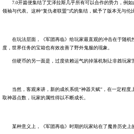
7.0开篇便集结了艾泽拉斯几乎所有可以合作的势力，例
领袖与代表。这种“复仇者联盟”式的集结，赋予了版本无与伦
在玩法层面，《军团再临》给玩家最直观的冲击在于随机
度，世界任务的宝箱也有效改善了野外鬼服的现象。
但硬币的另一面是，过度依赖运气的掉落机制让非酋玩家苦
当然，客观来讲，新的成长系统“神器天赋”，在一定程
取神器点数，玩家的属性得以不断成长。
某种意义上，《军团再临》时期的玩家站在了魔兽历史上的