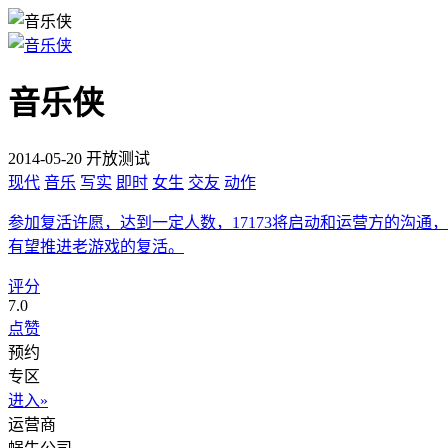
音乐侠
2014-05-20 开放测试
现代
音乐
写实
即时
女生
交友
动作
参加复活许愿，达到一定人数，17173将启动和运营方的沟通，
有望推进老游戏的复活。
评分
7.0
点赞
预约
专区
进入»
运营商