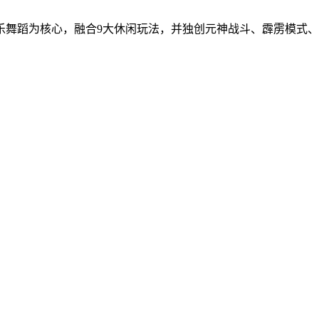
乐舞蹈为核心，融合9大休闲玩法，并独创元神战斗、霹雳模式