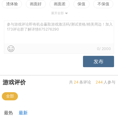
渣体验
画面好
画面差
保值
不保值
展开全部
配置高
配置低
测试
地图多
地图少
车辆多
车辆少
模式多
模式少
参与游戏评论即有机会赢取游戏激活码/测试资格/精美周边！加入
173评论群了解详情675276290
0
/
2000
发布
游戏评价
共
24
条评论
244
人参与
全部
最热
最新