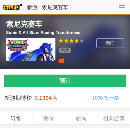
新游
索尼克赛车
索尼克赛车
Sonic & All-Stars Racing Transformed
预订
竞速
预订
新游期待榜
第
1394
名
1000
投一票
详细
评价
新闻
相关游戏