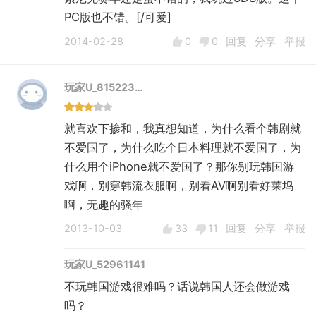
PC版也不错。[/可爱]
2014-02-28
0
0
回复
分享
举报
玩家U_815223…
就喜欢下掺和，我真想知道，为什么看个韩剧就
不爱国了，为什么吃个日本料理就不爱国了，为
什么用个iPhone就不爱国了？那你别玩韩国游
戏啊，别穿韩流衣服啊，别看AV啊别看好莱坞
啊，无趣的骚年
2013-10-03
33
11
回复
分享
举报
玩家U_52961141
不玩韩国游戏很难吗？话说韩国人还会做游戏
吗？