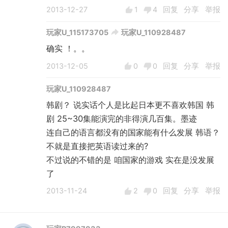
2013-12-27
1
4
回复
分享
举报
玩家U_115173705
玩家U_110928487
确实 ！。。
2013-12-05
0
0
回复
分享
举报
玩家U_110928487
韩剧？ 说实话个人是比起日本更不喜欢韩国 韩
剧 25~30集能演完的非得演几百集。墨迹
连自己的语言都没有的国家能有什么发展 韩语？
不就是直接把英语读过来的?
不过说的不错的是 咱国家的游戏 实在是没发展
了
2013-11-24
2
0
回复
分享
举报