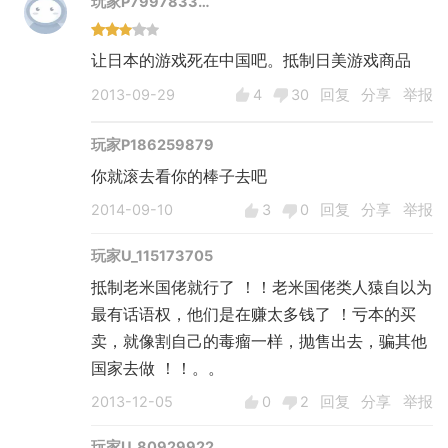
玩家P7997833…
让日本的游戏死在中国吧。抵制日美游戏商品
2013-09-29
4
30
回复
分享
举报
玩家P186259879
你就滚去看你的棒子去吧
2014-09-10
3
0
回复
分享
举报
玩家U_115173705
抵制老米国佬就行了 ！！老米国佬类人猿自以为
最有话语权，他们是在赚太多钱了 ！亏本的买
卖，就像割自己的毒瘤一样，抛售出去，骗其他
国家去做 ！！。。
2013-12-05
0
2
回复
分享
举报
玩家U_80929922