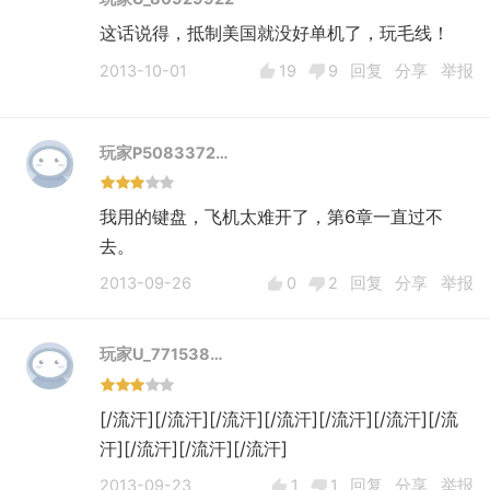
这话说得，抵制美国就没好单机了，玩毛线！
2013-10-01
19
9
回复
分享
举报
玩家P5083372…
我用的键盘，飞机太难开了，第6章一直过不
去。
2013-09-26
0
2
回复
分享
举报
玩家U_771538…
[/流汗][/流汗][/流汗][/流汗][/流汗][/流汗][/流
汗][/流汗][/流汗][/流汗]
2013-09-23
1
1
回复
分享
举报