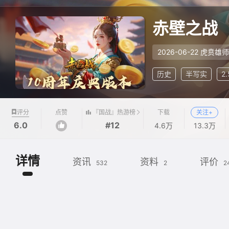
赤壁之战
2026-06-22 虎贲雄师
历史
半写实
2
『国战』热游榜
评分
点赞
下载
关注+
6.0
#12
4.6万
13.3万
详情
资讯
资料
评价
532
2
2