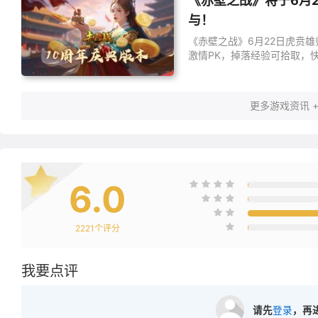
《赤壁之战》将于6月
与！
《赤壁之战》6月22日虎贲
激情PK，掉落经验可拾取，
更多游戏资讯 
6.0
2221
个评分
我要点评
请先
登录
，再