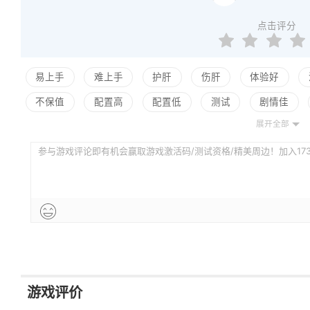
点击评分
易上手
难上手
护肝
伤肝
体验好
不保值
配置高
配置低
测试
剧情佳
展开全部
平衡佳
平衡差
高自由
低自由
养成合理
参与游戏评论即有机会赢取游戏激活码/测试资格/精美周边！加入173评
强社交
弱社交
游戏评价