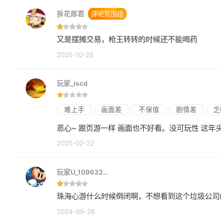
拆花郎君
评论氛围组
又是摆摊交易，枪王转转的时候还不能喝药
2025-10-28
玩家_iscd
难上手
画面差
不保值
剧情差
乏
恶心~ 跟页游一
2025-02-22
玩家U_109632…
珠海心游什么时候倒闭啊，不想看到这个垃圾公司
2024-09-26