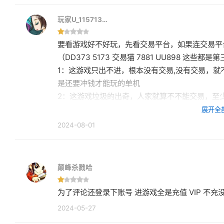
玩家U_115713…
要看游戏好不好玩，先看交易平台，如果连交易平台都
（DD373 5173 交易猫 7881 UU898 这些都是第三方交易平台）
1：这游戏只出不进，根本没有交易,没有交易，
是还要冲钱才能玩的单机
2：这游戏垃圾的出奇，人家就算不不能交易，至
玩的就先想想吧！
展开全
3：工作室是有一点便宜都要占的，你这游戏连工作
2024-08-01
0，你能让我返50，我也能感到开心，连交易平
都不用去看！
颠峰杀戮哈
为了评论还登录下账
2024-05-27