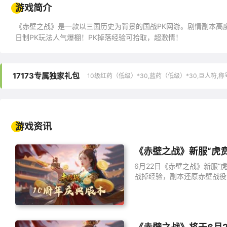
游戏简介
《赤壁之战》是一款以三国历史为背景的国战PK网游。剧情副本高
日制PK玩法人气爆棚！PK掉落经验可拾取，超激情！
17173专属独家礼包
10级红药（低级）*30,蓝药（低级）*30,巨人符,称
游戏资讯
《赤壁之战》新服“虎贲
6月22日《赤壁之战》新服“
战掉经验，副本还原赤壁战役
验！