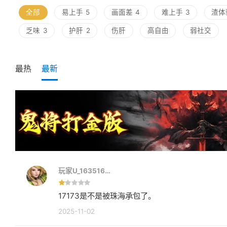
全部
易上手
5
画面差
4
难上手
3
渣体
乏味
3
护肝
2
伤肝
高自由
弱社交
最热
最新
玩家U_163516…
17173是不是被珠海承包了。
2025-11-02