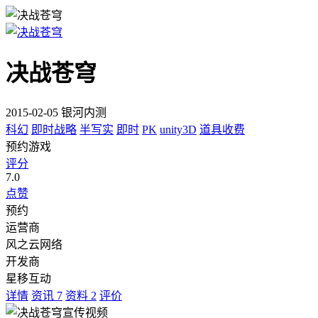
决战苍穹
2015-02-05 银河内测
科幻
即时战略
半写实
即时
PK
unity3D
道具收费
预约游戏
评分
7.0
点赞
预约
运营商
风之云网络
开发商
星移互动
详情
资讯
7
资料
2
评价