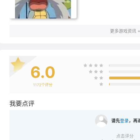
更多游戏资讯 
6.0
1172
个评分
我要点评
请先
登录
，再
点击评分