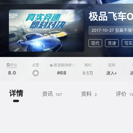
极品飞车O
2017-10-27 狂飙不
现代
竞速
写实
新游期待榜
评分
点赞
预约
官网
8.0
#68
9.5万
进入»
详情
资讯
资料
评价
107
2
1