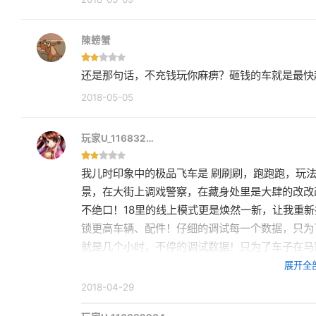
陳螃蟹
还是那句话，不充钱玩你麻痹？砸钱的车就是最快
2018-05-05
玩家U_116832…
我儿时印象中的极品飞车是 刷刷刷，跑跑跑，玩
景，在大街上调戏警察，在藏身处里是大肆的改改
不绝口！18里的线上模式更是焕然一新，让我重
锁更高车辆、配件！仔细的调试每一个数据，只为
就是几个小时，不停的调试数据！只为了车子在马
的玩家，让他的NPC都看不到你的尾灯~在路上
展开全
者 ！而，TX的这款OL!我只能用呵呵来代替。
2018-04-29
质、操控、风景、模式、抽奖…… 我觉得这是在毁