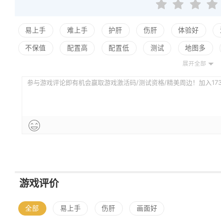
易上手
难上手
护肝
伤肝
体验好
不保值
配置高
配置低
测试
地图多
展开全部
模式多
模式少
参与游戏评论即有机会赢取游戏激活码/测试资格/精美周边！加入173评
游戏评价
全部
易上手
伤肝
画面好