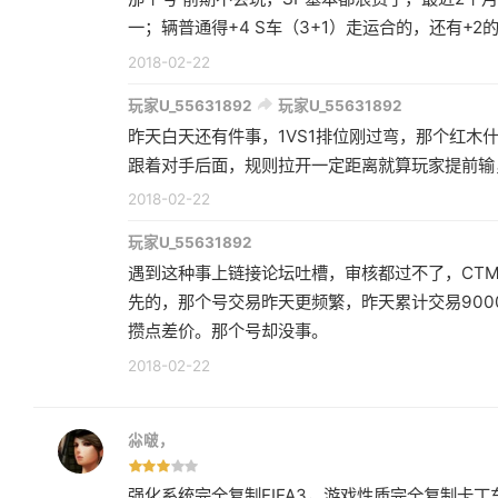
一；辆普通得+4 S车（3+1）走运合的，还有+
2018-02-22
玩家U_55631892
玩家U_55631892
昨天白天还有件事，1VS1排位刚过弯，那个红木
跟着对手后面，规则拉开一定距离就算玩家提前输
2018-02-22
玩家U_55631892
遇到这种事上链接论坛吐槽，审核都过不了，CT
先的，那个号交易昨天更频繁，昨天累计交易900
攒点差价。那个号却没事。
2018-02-22
尛啵，
强化系统完全复制FIFA3，游戏性质完全复制卡丁