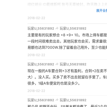
绯红峡谷 ID戴维斯柯 账号无辜被封，昨天晚上上线还好好的。今天提示违规操作，真日了。封了
50000多小时。怎么违规了心里一点数也没有。
展开全
害怕电脑中病毒。第三方软件一概不用。能给个合
2018-02-22
客服，根本就是摆设，连个接待的都没有。羊驼
玩家U_55631892
玩家U_55631892
手动买车也不行么？晚上10多辆三菱08 买了一半多
主要是有的玩家想合 +8 +9+ 10。市场上得
2018年2月22日账号就被封了。是这两个中一个
一段时间很难卖出去，其他玩家也会买，需求量很
易额也达到7000W.除了留着自己用外，至少也能赚1
2018-02-22
玩家U_55631892
玩家U_55631892
现在一般的A车要合到+3才有盈利，合到+2在卖
大）。没人买。买多了卖不出去就留在手里了，车
很多，1级A车便宜的也是没多少。
2018-02-22
玩家U_55631892
玩家U_55631892
那个号 前期不会玩，SP基本都浪费了，最近2个