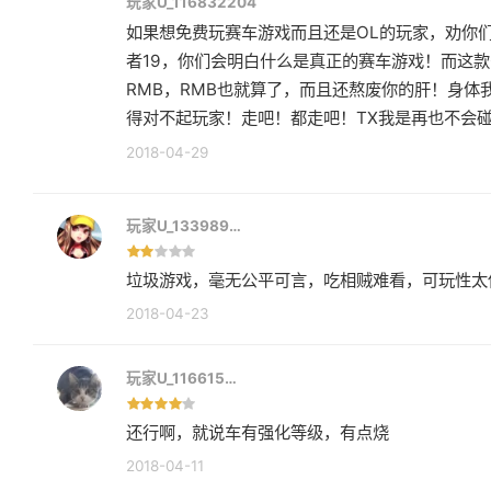
玩家U_116832204
理解，开发商的投资需要回报我也可以理解，但你
如果想免费玩赛车游戏而且还是OL的玩家，劝你们
时OL，真的是玩不下去了。我真的觉得这是在侮
者19，你们会明白什么是真正的赛车游戏！而这
RMB，RMB也就算了，而且还熬废你的肝！身
得对不起玩家！走吧！都走吧！TX我是再也不会
2018-04-29
玩家U_133989…
垃圾游戏，毫无公平可言，吃相贼难看，可玩性太
2018-04-23
玩家U_116615…
还行啊，就说车有强化等级，有点烧
2018-04-11