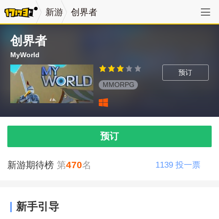
新游
创界者
创界者
MyWorld
预订
MMORPG
预订
新游期待榜
第
470
名
1139
投一票
新手引导