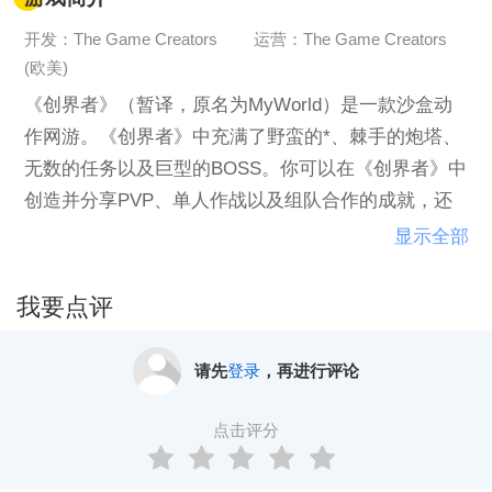
开发：The Game Creators
运营：The Game Creators
(欧美)
《创界者》（暂译，原名为MyWorld）是一款沙盒动
作网游。《创界者》中充满了野蛮的*、棘手的炮塔、
无数的任务以及巨型的BOSS。你可以在《创界者》中
创造并分享PVP、单人作战以及组队合作的成就，还
可以在这个预制的世界里激发自己的创造力，使用编
显示全部
辑器删除NPC，创造独特的任务链，甚至改变这个世
界。
我要点评
请先
登录
，再进行评论
点击评分