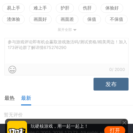
易上手
难上手
护肝
伤肝
体验好
渣体验
画面好
画面差
保值
不保值
展开全部
配置高
配置低
测试
剧情佳
剧情差
引导清晰
引导混乱
平衡佳
平衡差
参与游戏评论即有机会赢取游戏激活码/测试资格/精美周边！加入
173评论群了解详情675276290
高自由
低自由
0
/
2000
发布
最热
最新
暂无评价
玩硬核游戏，用一起一起上！
打开
Copyright © 2001-2026 17173. All rights reserved.