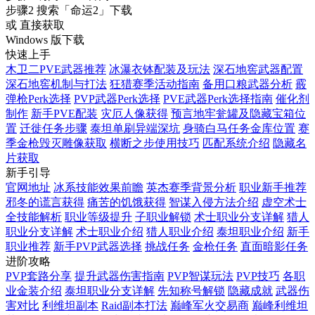
步骤2
搜索
「命运2」
下载
或 直接获取
Windows 版下载
快速上手
木卫二PVE武器推荐
冰瀑衣钵配装及玩法
深石地窖武器配置
深石地窖机制与打法
狂猎赛季活动指南
备用口粮武器分析
霰
弹枪Perk选择
PVP武器Perk选择
PVE武器Perk选择指南
催化剂
制作
新手PVE配装
灾厄人像获得
预言地牢瓮罐及隐藏宝箱位
置
迁徙任务步骤
泰坦单刷异端深坑
身骑白马任务金库位置
赛
季金枪毁灭雕像获取
横断之步使用技巧
匹配系统介绍
隐藏名
片获取
新手引导
官网地址
冰系技能效果前瞻
英杰赛季背景分析
职业新手推荐
邪冬的谎言获得
痛苦的饥饿获得
智谋入侵方法介绍
虚空术士
全技能解析
职业等级提升
子职业解锁
术士职业分支详解
猎人
职业分支详解
术士职业介绍
猎人职业介绍
泰坦职业介绍
新手
职业推荐
新手PVP武器选择
挑战任务
金枪任务
直面暗影任务
进阶攻略
PVP套路分享
提升武器伤害指南
PVP智谋玩法
PVP技巧
各职
业金装介绍
泰坦职业分支详解
先知称号解锁
隐藏成就
武器伤
害对比
利维坦副本
Raid副本打法
巅峰军火交易商
巅峰利维坦