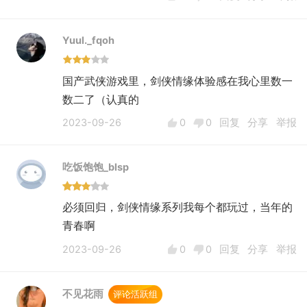
Yuul._fqoh
国产武侠游戏里，剑侠情缘体验感在我心里数一
数二了（认真的
2023-09-26
0
0
回复
分享
举报
吃饭饱饱_blsp
必须回归，剑侠情缘系列我每个都玩过，当年的
青春啊
2023-09-26
0
0
回复
分享
举报
不见花雨
评论活跃组