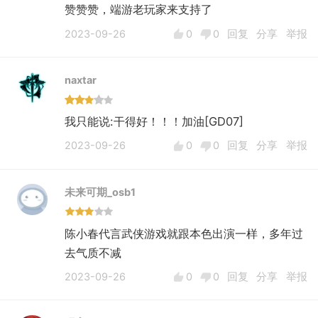
赞赞赞，端游老玩家来支持了
2023-09-26
0
0
回复
分享
举报
naxtar
我只能说:干得好！！！加油[GD07]
2023-09-26
0
0
回复
分享
举报
未来可期_osb1
陈小春代言武侠游戏就跟本色出演一样，多年过
去气质不减
2023-09-26
0
0
回复
分享
举报