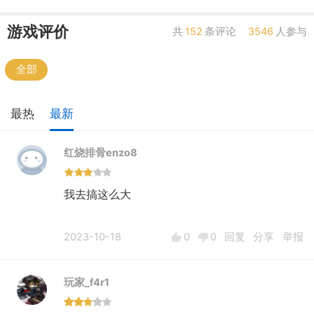
游戏评价
共
152
条评论
3546
人参与
全部
最热
最新
红烧排骨enzo8
我去搞这么大
2023-10-18
0
0
回复
分享
举报
玩家_f4r1