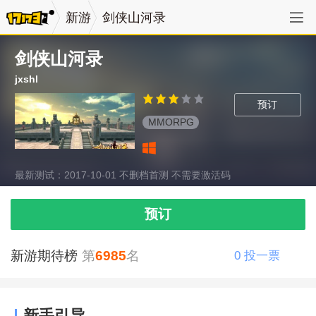
新游
剑侠山河录
剑侠山河录
jxshl
预订
MMORPG
最新测试：2017-10-01 不删档首测 不需要激活码
预订
新游期待榜
第
6985
名
0
投一票
新手引导