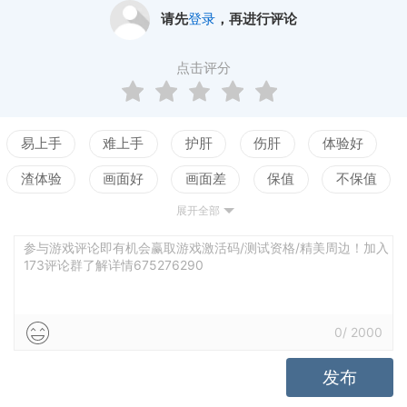
请先
登录
，再进行评论
点击评分
易上手
难上手
护肝
伤肝
体验好
渣体验
画面好
画面差
保值
不保值
展开全部
配置高
配置低
测试
剧情佳
剧情差
引导清晰
引导混乱
平衡佳
平衡差
参与游戏评论即有机会赢取游戏激活码/测试资格/精美周边！加入
173评论群了解详情675276290
高自由
低自由
0
/
2000
发布